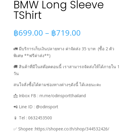
BMW Long Sleeve
TShirt
Price
฿
699.00
–
฿
719.00
range:
฿699.00
🚛 มีบริการเก็บเงินปลายทาง ค่าจัดส่ง 35 บาท
(ซื้อ 2 ตัว
through
พิเศษ **ฟรีค่าส่ง**)
฿719.00
🚚 สินค้าที่มีในสต๊อคตอนนี้ เราสามารถจัดส่งให้ได้ภายใน 1
วัน
สนใจสั่งซื้อได้ตามช่องทางต่างๆดังนี้ ได้เลยนะคะ
📩 Inbox FB : m.me/odinsportthailand
📲 Line ID : @odinsport
📱 Tel : 0632453500
✅ Shopee :https://shopee.co.th/shop/344532426/