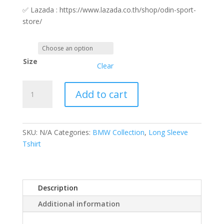
✅
Lazada : https://www.lazada.co.th/shop/odin-sport-
store/
Size
Clear
OD122
Add to cart
เสื้อ
แขน
ยาว
BMW
SKU:
N/A
Categories:
BMW Collection
,
Long Sleeve
Long
Tshirt
Sleeve
TShirt
quantity
Description
Additional information