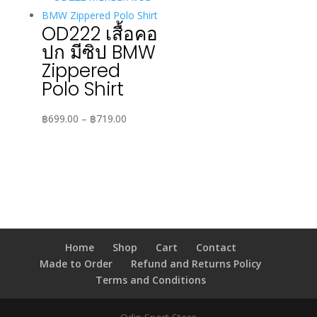
through
฿719.00
OD222 เสื้อคอ
ปก มีซิป BMW
Zippered
Polo Shirt
Price
฿
699.00
–
฿
719.00
range:
฿699.00
through
฿719.00
Home
Shop
Cart
Contact
Made to Order
Refund and Returns Policy
Terms and Conditions