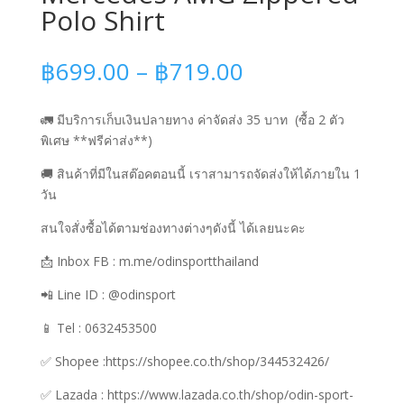
Polo Shirt
Price
฿
699.00
–
฿
719.00
range:
฿699.00
🚛 มีบริการเก็บเงินปลายทาง ค่าจัดส่ง 35 บาท
(ซื้อ 2 ตัว
through
พิเศษ **ฟรีค่าส่ง**)
฿719.00
🚚 สินค้าที่มีในสต๊อคตอนนี้ เราสามารถจัดส่งให้ได้ภายใน 1
วัน
สนใจสั่งซื้อได้ตามช่องทางต่างๆดังนี้ ได้เลยนะคะ
📩 Inbox FB : m.me/odinsportthailand
📲 Line ID : @odinsport
📱 Tel : 0632453500
✅ Shopee :https://shopee.co.th/shop/344532426/
✅
Lazada : https://www.lazada.co.th/shop/odin-sport-