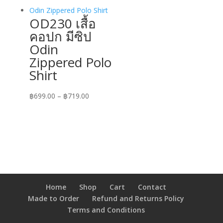
through
฿719.00
OD230 เสื้อ
คอปก มีซิป
Odin
Zippered Polo
Shirt
Price
฿
699.00
–
฿
719.00
range:
฿699.00
through
฿719.00
Home
Shop
Cart
Contact
Made to Order
Refund and Returns Policy
Terms and Conditions