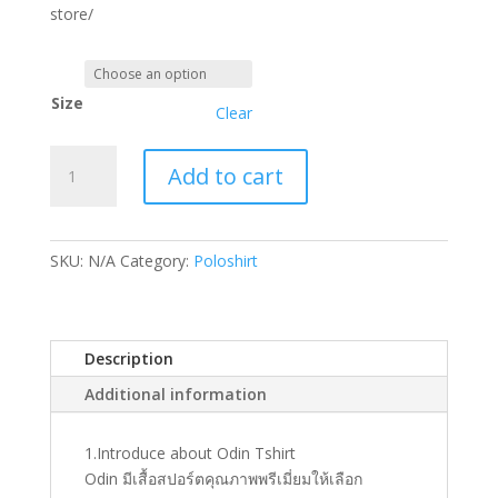
store/
Size
Clear
OD202
Add to cart
เสื้อ
คอปก
มี
ซิป
SKU:
N/A
Category:
Poloshirt
Mercedes
AMG
Zippered
Description
Polo
Shirt
Additional information
quantity
1.Introduce about Odin Tshirt
Odin มีเสื้อสปอร์ตคุณภาพพรีเมี่ยมให้เลือก